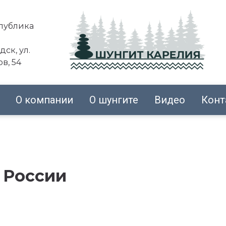
публика
дск,
ул.
в, 54
О компании
О шунгите
Видео
Конт
 России