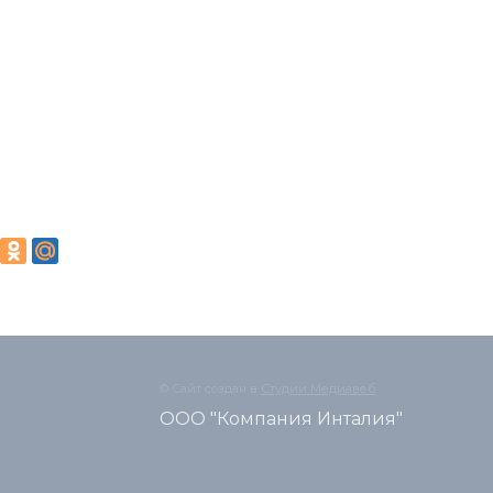
© Сайт создан в
Студии Медиавеб
ООО "Компания Инталия"