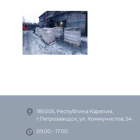
Товар упакован на
паллетах и готов к
отправке транспортной
компанией.
185005,
Республика Карелия,
г.Петрозаводск,
ул. Коммунистов, 54
09.00 - 17.00