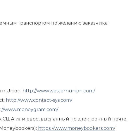
емным транспортом по желанию заказчика;
rn Union:
http://www.westernunion.com/
ct:
http://www.contact-sys.com/
p://www.moneygram.com/
ах США или евро, высланный по электронный почте.
(Moneybookers):
https://www.moneybookers.com/